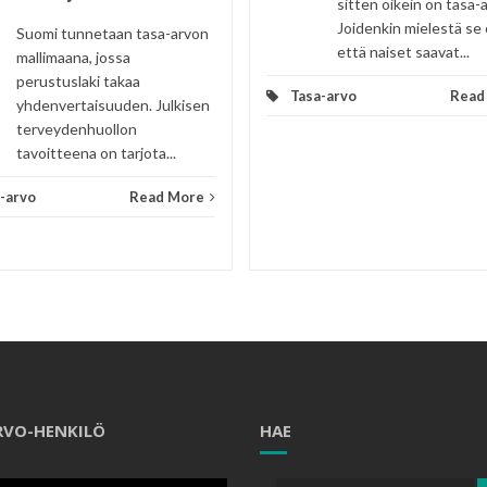
sitten oikein on tasa-
Joidenkin mielestä se 
Suomi tunnetaan tasa-arvon
että naiset saavat...
mallimaana, jossa
perustuslaki takaa
Tasa-arvo
Read
yhdenvertaisuuden. Julkisen
terveydenhuollon
tavoitteena on tarjota...
-arvo
Read More
RVO-HENKILÖ
HAE