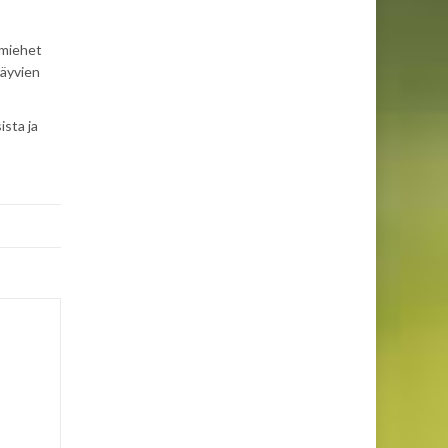
 miehet
käyvien
ista ja