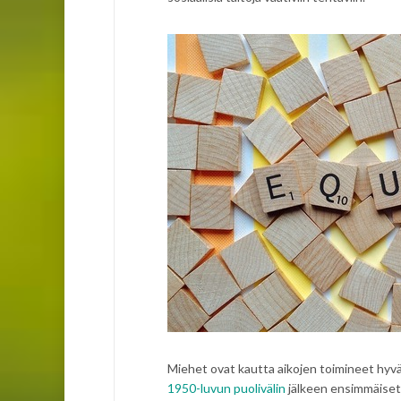
Miehet ovat kautta aikojen toimineet hyvä
1950-luvun puolivälin
jälkeen ensimmäiset s