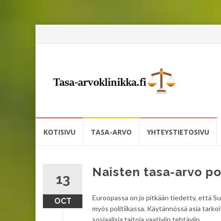
Skip
KOTISIVU
TASA-ARVO
YHTEYSTIETOSIVU
to
content
Naisten tasa-arvo po
13
Euroopassa on jo pitkään tiedetty, että S
OCT
myös politiikassa. Käytännössä asia tarkoi
sosiaalisia taitoja vaativiin tehtäviin.