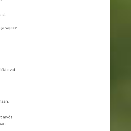
össä
a ja vapaa-
öitä ovat
nään,
ot myös
vaan