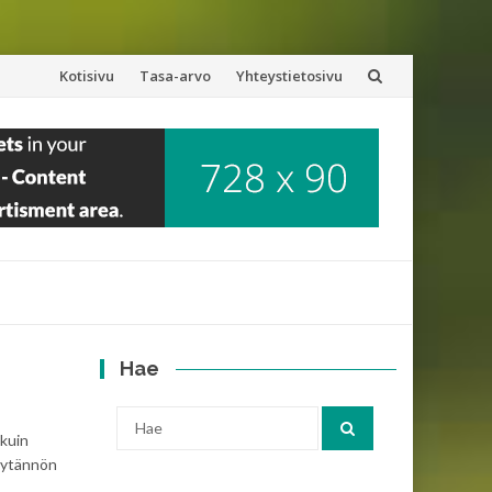
Skip
Kotisivu
Tasa-arvo
Yhteystietosivu
to
content
Hae
Search
 kuin
for:
käytännön