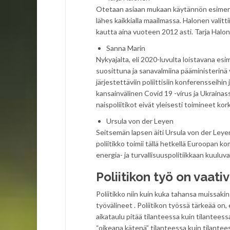
Otetaan asiaan mukaan käytännön esimerki
lähes kaikkialla maailmassa. Halonen valit
kautta aina vuoteen 2012 asti. Tarja Halon
Sanna Marin
Nykyajalta, eli 2020-luvulta loistavana es
suosittuna ja sanavalmiina pääministerinä
järjestettäviin poliittisiin konferensseihi
kansainvälinen Covid 19 -virus ja Ukrain
naispoliitikot eivät yleisesti toimineet kor
Ursula von der Leyen
Seitsemän lapsen äiti Ursula von der Leyen
poliitikko toimii tällä hetkellä Euroopan
energia- ja turvallisuuspolitiikkaan kuuluv
Poliitikon työ on vaativ
Poliitikko niin kuin kuka tahansa muissak
työvälineet . Poliitikon työssä tärkeää on,
aikataulu pitää tilanteessa kuin tilanteess
“oikeana kätenä” tilanteessa kuin tilant