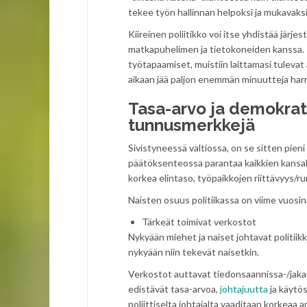
tekee työn hallinnan helpoksi ja mukavaksi
Kiireinen poliitikko voi itse yhdistää jär
matkapuhelimen ja tietokoneiden kanssa. 
työtapaamiset, muistiin laittamasi tulevat a
aikaan jää paljon enemmän minuutteja harras
Tasa-arvo ja demokrati
tunnusmerkkejä
Sivistyneessä valtiossa, on se sitten pieni
päätöksenteossa parantaa kaikkien kansala
korkea elintaso, työpaikkojen riittävyys/
Naisten osuus politiikassa on viime vuosina 
Tärkeät toimivat verkostot
Nykyään miehet ja naiset johtavat politii
nykyään niin tekevät naisetkin.
Verkostot auttavat tiedonsaannissa-/jaka
edistävät tasa-arvoa,
johtajuutta
ja käytös
poliittiselta johtajalta vaaditaan korkeaa a