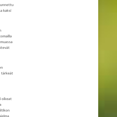
tunnettu
sa kaksi
n
komailla
un muassa
ätevät
en
 tärkeät
i oikeat
a
iitikon
hjelma