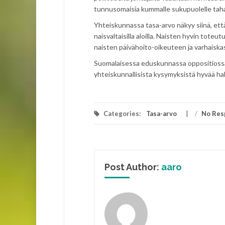
tunnusomaisia kummalle sukupuolelle tah
Yhteiskunnassa tasa-arvo näkyy siinä, että
naisvaltaisilla aloilla. Naisten hyvin tot
naisten päivähoito-oikeuteen ja varhais
Suomalaisessa eduskunnassa oppositiossa o
yhteiskunnallisista kysymyksistä hyvää ha
Categories:
Tasa-arvo
/
No Res
Post Author:
aaro