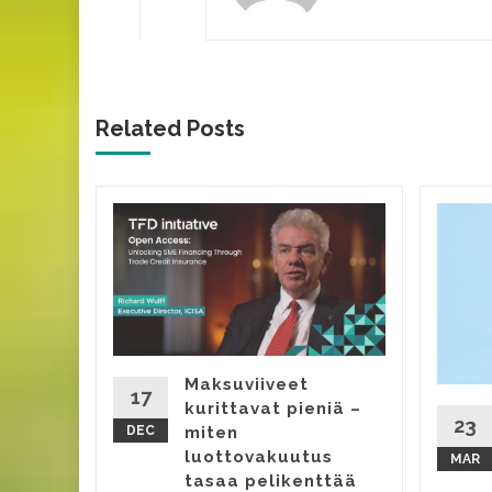
Related Posts
ona
at
vosta
solla,
ä
sa
Maksuviiveet
17
kurittavat pieniä –
23
DEC
miten
d More
luottovakuutus
MAR
tasaa pelikenttää