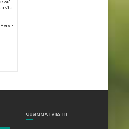
arvoa?
on sitä,
 More
UUSIMMAT VIESTIT