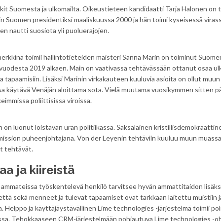
t Suomesta ja ulkomailta. Oikeustieteen kandidaatti Tarja Halonen on 
tiin Suomen presidentiksi maaliskuussa 2000 ja hän toimi kyseisessä viras
en nautti suosiota yli puoluerajojen.
imerkkinä toimii hallintotieteiden maisteri Sanna Marin on toiminut Suome
 vuodesta 2019 alkaen. Main on vaativassa tehtävässään ottanut osaa ul
n ja tapaamisiin. Lisäksi Marinin virkakauteen kuuluvia asioita on ollut mu
assa käytävä Venäjän aloittama sota. Vielä muutama vuosikymmen sitten p
keimmissa poliittisissa viroissa.
 on luonut loistavan uran politiikassa. Saksalainen kristillisdemokraattin
 komission puheenjohtajana. Von der Leyenin tehtäviin kuuluu muun muassa
at tehtävät.
aa ja kiireistä
in ammateissa työskentelevä henkilö tarvitsee hyvän ammattitaidon lisäks
 että sekä menneet ja tulevat tapaamiset ovat tarkkaan laitettu muistiin j
a. Helppo ja käyttäjäystävällinen Lime technologies -järjestelmä toimii pol
eessa. Tehokkaaseen CRM-järjestelmään pohjautuva Lime technologies -o