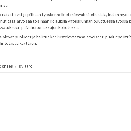
ansa.
 naiset ovat jo pitkään työskennelleet miesvaltaisella alalla, kuten myös
eutunut tasa-arvo saa toisinaan kolauksia yhteiskunnan puuttuessa työssä 
kasvatukseen päivähoitomaksujen kohotessa.
levat puolueet ja hallitus keskustelevat tasa-arvoisesti puoluepoliittis
llintotapaa käyttäen.
ponses
/
by
aaro