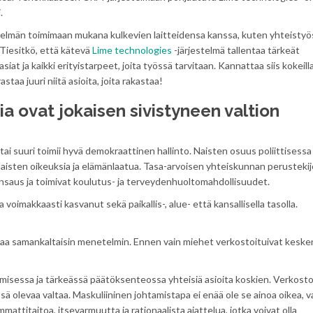
.
jestelmän toimimaan mukana kulkevien laitteidensa kanssa, kuten yhteisty
Tiesitkö, että kätevä
Lime technologies
-järjestelmä tallentaa tärkeät
siat ja kaikki erityistarpeet, joita työssä tarvitaan. Kannattaa siis kokeill
taa juuri niitä asioita, joita rakastaa!
a ovat jokaisen sivistyneen valtion
 tai suuri toimii hyvä demokraattinen hallinto. Naisten osuus poliittisessa
isten oikeuksia ja elämänlaatua. Tasa-arvoisen yhteiskunnan perustekij
runsaus ja toimivat koulutus- ja terveydenhuoltomahdollisuudet.
voimakkaasti kasvanut sekä paikallis-, alue- että kansallisella tasolla.
kkaa samankaltaisin menetelmin. Ennen vain miehet verkostoituivat keske
misessa ja tärkeässä päätöksenteossa yhteisiä asioita koskien. Verkost
sä olevaa valtaa. Maskuliininen johtamistapa ei enää ole se ainoa oikea, 
mmattitaitoa, itsevarmuutta ja rationaalista ajattelua, jotka voivat olla